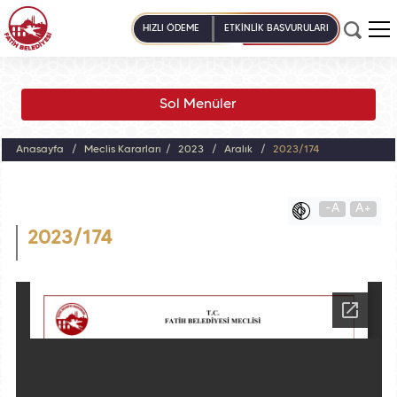
HIZLI ÖDEME
ETKİNLİK BAŞVURULARI
Sol Menüler
Anasayfa
Meclis Kararları
2023
Aralık
2023/174
-A
A+
2023/174