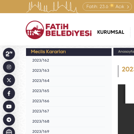
Fatih:
23.6
Açık
KURUMSAL
Meclis Kararları
Anasayf
2023/162
202
2023/163
2023/164
2023/165
2023/166
2023/167
2023/168
2023/169