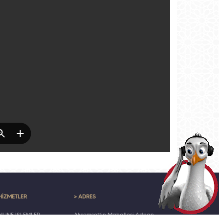
HİZMETLER
> ADRES
LINE İŞLEMLER
Akşemsettin Mahallesi Adnan