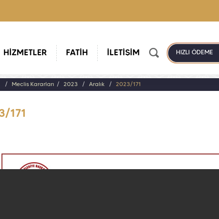
HİZMETLER
FATİH
İLETİŞİM
HIZLI ÖDEME
a
Meclis Kararları
2023
Aralık
2023/171
3/171