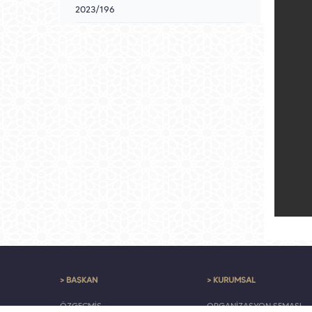
2023/196
> BAŞKAN
> KURUMSAL
ÖZGEÇMİŞ
ORGANİZASYON ŞEMASI