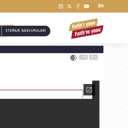
EN
ETKİNLİK BAŞVURULARI
-A
A+