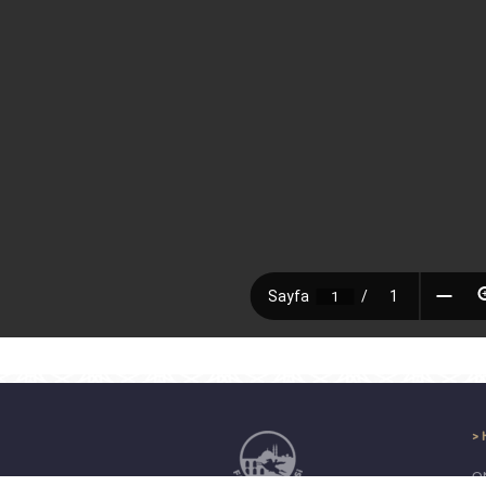
> 
ON