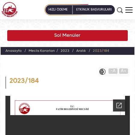
HIZLI ÖDEME
ETKİNLİK BAŞVURULARI
Sol Menüler
Anasayfa
Meclis Kararları
2023
Aralık
2023/184
-A
A+
2023/184