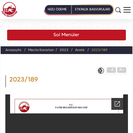
HIZLI ÖDEME
ETKİNLİK BAŞVURULARI
Sol Menüler
Anasayfa
Meclis Kararları
2023
Aralık
2023/189
-A
A+
2023/189