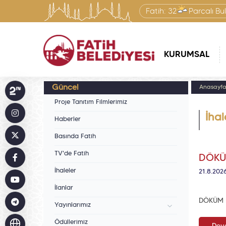
Fatih:
32
Parçalı Bul
KURUMSAL
Güncel
Anasayf
Proje Tanıtım Filmlerimiz
İhal
Haberler
Basında Fatih
TV'de Fatih
DÖKÜ
İhaleler
21.8.202
İlanlar
DÖKÜM B
Yayınlarımız
Ödüllerimiz