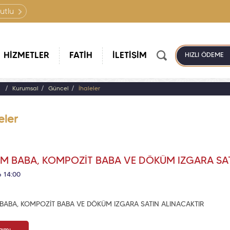
utlu
HİZMETLER
FATİH
İLETİŞİM
HIZLI ÖDEME
a
Kurumsal
Güncel
İhaleler
eler
M BABA, KOMPOZİT BABA VE DÖKÜM IZGARA SAT
6 14:00
ABA, KOMPOZİT BABA VE DÖKÜM IZGARA SATIN ALINACAKTIR