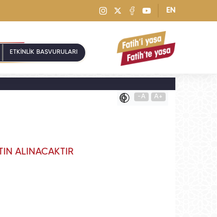
EN
ETKİNLİK BAŞVURULARI
-A
A+
IN ALINACAKTIR