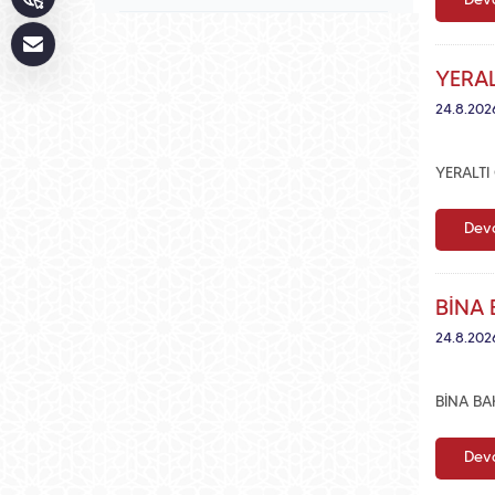
Deva
YERAL
24.8.202
YERALTI
Deva
BİNA 
24.8.202
BİNA BA
Deva