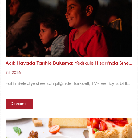
Açık Havada Tarihle Buluşma: Yedikule Hisarı'nda Sinema Akşamları Turkcell Sponsorluğunda Devam Ediyor
7.8.2026
Fatih Belediyesi ev sahipliğinde Turkcell, TV+ ve fizy iş birliğiyle düzenlenen Açık Hava Sinema Günleri, Yedikule Hisarı'nda izleyicileri tarihî atmosferle buluşturmaya devam ediyor. Yaz akşamları, sinema ve kültürün eşsiz birlikteliğiyle Hisar'da hayat buluyor.
Devamı...