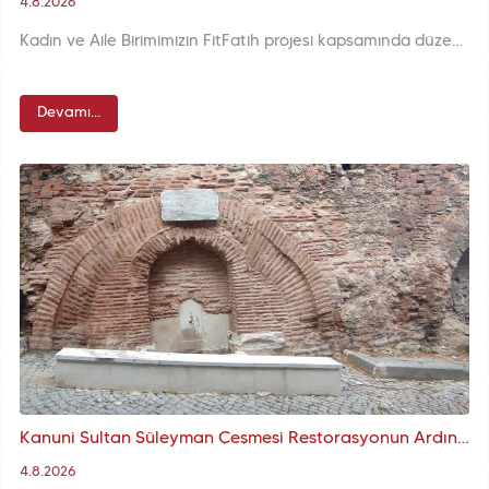
4.8.2026
Kadın ve Aile Birimimizin FitFatih projesi kapsamında düzenlediği Yıldız Korusu gezisi, katılımcılara hem doğayla buluşmanın heyecanını hem de birlikte olmanın neşesini bir arada yaşattı. Ağaçların arasında yapılan yürüyüşler, paylaşılan anlar ve korunun huzuru güne ayrı bir tat kattı.
Devamı...
Kanuni Sultan Süleyman Çeşmesi Restorasyonun Ardından Yeniden Suyuna Kavuştu
4.8.2026