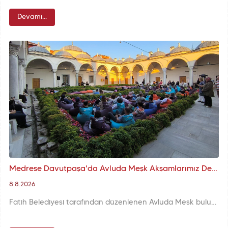
Devamı...
Medrese Davutpaşa'da Avluda Meşk Akşamlarımız Devam Ediyor
8.8.2026
Fatih Belediyesi tarafından düzenlenen Avluda Meşk buluşmaları, Medrese Davutpaşa’nın tarihî atmosferinde Türk Sanat Musikisi’nin seçkin eserleriyle devam ediyor.