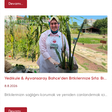
Devamı...
Yedikule & Ayvansaray Bahçe'den Bitkilerinize Şifa: Bitki Hastanesi'nde Profesyonel Bakım Devam Ediyor
8.8.2026
Bitkilerinizin sağlığını korumak ve yeniden canlandırmak için Yedikule & Ayvansaray Bahçe'de hizmet veren Bitki Hastanesi bitki sahiplerine randevusuz destek sunarak yeşilin korunmasına katkı sağlıyor.
Devamı...