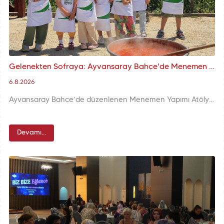
Gelenekten Sofraya: Ayvansaray Bahçe'de Menemen Buluşması
6.8.2026
Ayvansaray Bahçe’de düzenlenen Menemen Yapımı Atölyesi, mahalle kültürünü ve geleneksel mutfağı aynı sofrada buluşturdu. Katılımcılar hem pişirdi hem paylaştı; yalnızca menemen değil, yılların biriktirdiği hikâyeler de paylaşıldı.
Devamı...