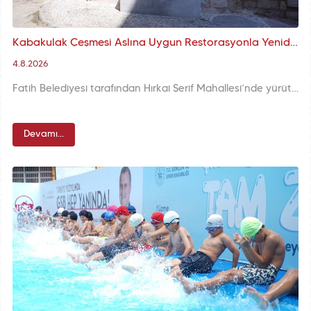
Kabakulak Çeşmesi Aslına Uygun Restorasyonla Yeniden Suyuna Kavuştu
4.8.2026
Fatih Belediyesi tarafından Hırkai Şerif Mahallesi’nde yürütülen restorasyon çalışmaları kapsamında, Muhtesip İskender Camii’nin bahçe kapısı bitişiğinde yer alan tarihî Kabakulak Çeşmesi, özgün mimari özellikleri korunarak yeniden suyla buluşturuldu.
Devamı...