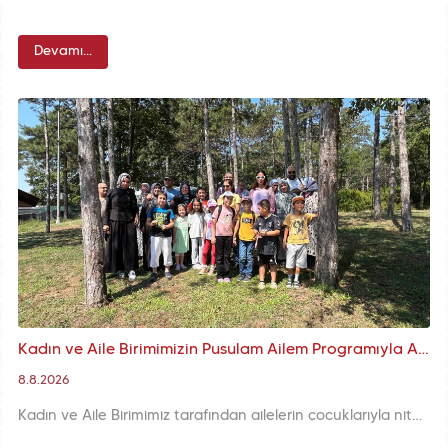
Devamı...
Kadın ve Aile Birimimizin Pusulam Ailem Programıyla Aileler Kemerburgaz Kent Ormanı'nda Doğayla Buluştu
8.8.2026
Kadın ve Aile Birimimiz tarafından ailelerin çocuklarıyla nitelikli zaman geçirmelerini desteklemek amacıyla hayata geçirilen “Pusulam Ailem” programının ilk buluşması Kemerburgaz Kent Ormanı’nda gerçekleştirildi.