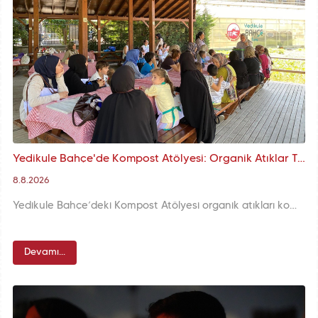
Yedikule Bahçe'de Kompost Atölyesi: Organik Atıklar Toprakla Buluşuyor
8.8.2026
Yedikule Bahçe’deki Kompost Atölyesi organik atıkları komposta dönüştürmeyi ve doğaya geri kazandırmayı öğretiyor. Katılımcılar birlikte kompost yapmayı öğrenirken sürdürülebilir yaşam hakkında da değerli bilgiler ediniyor.
Devamı...