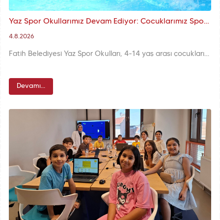
Yaz Spor Okullarımız Devam Ediyor: Çocuklarımız Sporla Dolu Bir Yaz Geçiriyor
4.8.2026
Fatih Belediyesi Yaz Spor Okulları, 4-14 yaş arası çocuklarımızı 20 farklı noktada sporla buluşturmaya devam ediyor. Çocuklarımız yaz boyunca hem farklı branşlarda eğitim alıyor hem de sporun disiplinini, paylaşım kültürünü ve takım ruhunu deneyimliyor.
Devamı...