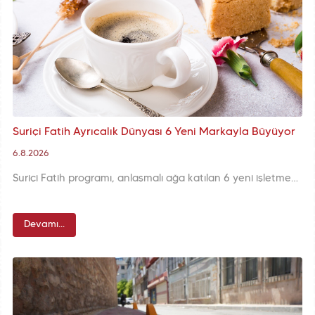
Suriçi Fatih Ayrıcalık Dünyası 6 Yeni Markayla Büyüyor
6.8.2026
Suriçi Fatih programı, anlaşmalı ağa katılan 6 yeni işletmeyle üyelerine sunduğu ayrıcalıkları büyütüyor. Farklı sektörlerde %10 ila %30 arasında değişen özel indirimler Suriçi Fatih üyelerini bekliyor.
Devamı...