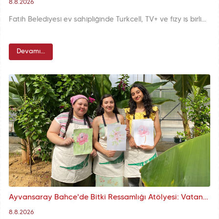
8.8.2026
Fatih Belediyesi ev sahipliğinde Turkcell, TV+ ve fizy iş birliğiyle düzenlenen Açık Hava Sinema Günleri, Yedikule Hisarı'nda izleyicileri tarihî atmosferle buluşturmaya devam ediyor. Yaz akşamları, sinema ve kültürün eşsiz birlikteliğiyle Hisar'da hayat buluyor.
Devamı...
Ayvansaray Bahçe'de Bitki Ressamlığı Atölyesi: Vatandaşlarımız Doğayı Sanatla Buluşturuyor
8.8.2026