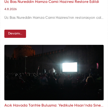
Üç Baş Nureddin Hamza Camii Haziresi Restore Edildi
4.8.2026
Üç Baş Nureddin Hamza Camii Haziresi'nin restorasyon çalışmaları kapsamında zamanla tahrip olan hazirede devrilen ve toprak altında kalan mezar taşları yeniden gün yüzüne çıkarıldı.
Devamı...
Açık Havada Tarihle Buluşma: Yedikule Hisarı'nda Sinema Akşamları Turkcell Sponsorluğunda Devam Ediyor