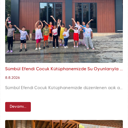
Sümbül Efendi Çocuk Kütüphanemizde Su Oyunlarıyla Yazın En Renkli Buluşması
8.8.2026
Sümbül Efendi Çocuk Kütüphanemizde düzenlenen açık alan su oyunları etkinliğinde çocuklarımız, renkli su balonları ve eğlenceli oyunlarla yazın tadını çıkarırken hem serinledi hem de keyifli vakit geçirdi.
Devamı...