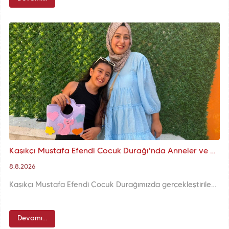
Kaşıkçı Mustafa Efendi Çocuk Durağı'nda Anneler ve Çocuklarımız Aynı Masada Buluştu, Sevgi Temalı Keçe Çantalar Hazırladı
8.8.2026
Kaşıkçı Mustafa Efendi Çocuk Durağımızda gerçekleştirilen “Anne ve Çocuk Keçe Çanta Hazırlıyoruz” programında anneler ve çocuklarımız aynı masa etrafında buluşarak sevgi temalı keçe çantalar hazırladı.
Devamı...