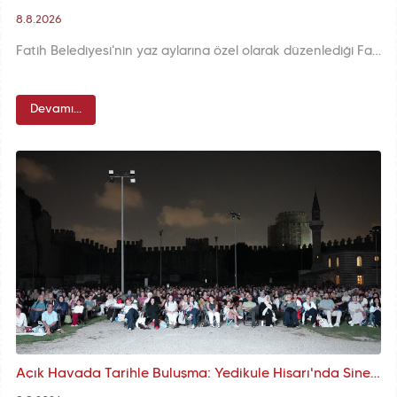
8.8.2026
Fatih Belediyesi'nin yaz aylarına özel olarak düzenlediği Fasıl Akşamları programı, Fındıkzade Çukurbostan Yaşam Merkezi'nde müzikseverlerle buluşmaya devam ediyor.
Devamı...
Açık Havada Tarihle Buluşma: Yedikule Hisarı'nda Sinema Akşamları Turkcell Sponsorluğunda Devam Ediyor