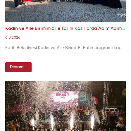
Kadın ve Aile Birimimiz ile Tarihî Kasırlarda Adım Adım İstanbul
6.8.2026
Fatih Belediyesi Kadın ve Aile Birimi, FitFatih programı kapsamında düzenlediği Kasırlar Gezisi’nde kadınlarla birlikte İstanbul’un tarihî yapıları arasında keyifli bir yolculuğa çıktı.
Devamı...