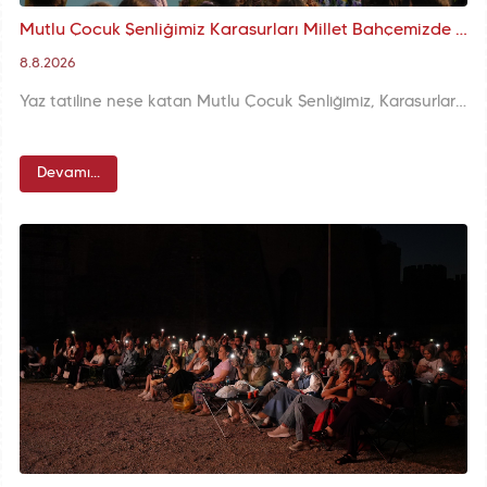
Mutlu Çocuk Şenliğimiz Karasurları Millet Bahçemizde Çocuklarımız ve Ailelerimizle Buluşmaya Devam Ediyor
8.8.2026
Yaz tatiline neşe katan Mutlu Çocuk Şenliğimiz, Karasurları Millet Bahçemizde çocuklarımız ve ailelerimizle buluşmaya devam ediyor. Birbirinden eğlenceli etkinliklerin yer aldığı renkli program, her yaştan katılımcıya keyifli anlar yaşatıyor.
Devamı...