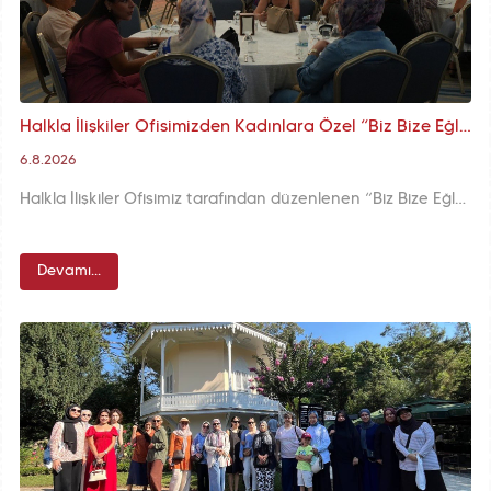
Halkla İlişkiler Ofisimizden Kadınlara Özel “Biz Bize Eğlence” Buluşması
6.8.2026
Halkla İlişkiler Ofisimiz tarafından düzenlenen “Biz Bize Eğlence” programı kapsamında, Neslişah Sultan Kültür Merkezi’nde kadınlara yönelik gerçekleştirilen etkinlikte katılımcılar, fasıl ekibinin seslendirdiği eserler eşliğinde keyifli vakit geçirdi.
Devamı...