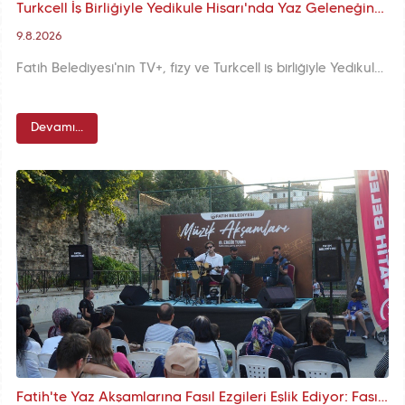
Turkcell İş Birliğiyle Yedikule Hisarı'nda Yaz Geleneğine Dönüşen Müzik Buluşması: Akustik Akşamlar
9.8.2026
Fatih Belediyesi'nin TV+, fizy ve Turkcell iş birliğiyle Yedikule Hisarı'nda gerçekleştirdiği Akustik Akşamlar, sanatçıların enstrümanları ve yalın yorumlarını Hisar'ın tarihî dokusunda müzikseverlerle buluşturuyor.
Devamı...
Fatih'te Yaz Akşamlarına Fasıl Ezgileri Eşlik Ediyor: Fasıl Akşamları Fındıkzade Çukurbostan Yaşam Merkezi'nde Devam Ediyor