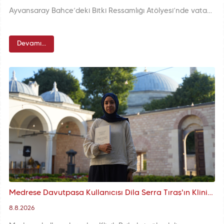
Ayvansaray Bahçe’deki Bitki Ressamlığı Atölyesi’nde vatandaşlar bahçedeki bitki ve çiçeklerden ilham alarak resim yapma şansı yakalıyor. Etkinlik doğayla sanatı buluşturarak katılımcılara keyifli bir deneyim sunuyor.
Devamı...
Medrese Davutpaşa Kullanıcısı Dila Serra Tıraş'ın Klinik Psikoloji Alanındaki Yüksek Lisans Tezi Akademik Arşivde Yerini Aldı
8.8.2026