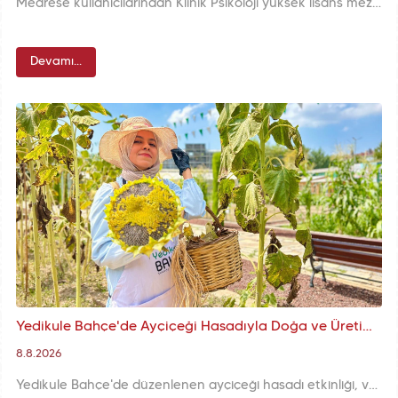
Medrese kullanıcılarından Klinik Psikoloji yüksek lisans mezunu Dila Serra Tıraş’ın burada hazırladığı yüksek lisans tezi de Akademik Arşiv’de yerini alarak bilimsel çalışmalar arasına eklendi.
Devamı...
Yedikule Bahçe'de Ayçiçeği Hasadıyla Doğa ve Üretim Bir Araya Geldi
8.8.2026
Yedikule Bahçe'de düzenlenen ayçiçeği hasadı etkinliği, vatandaşlarımızın doğayla buluştuğu, üretime katıldığı ve geleneksel tarım kültürünü yakından tanıdığı bir gün olarak öne çıktı.