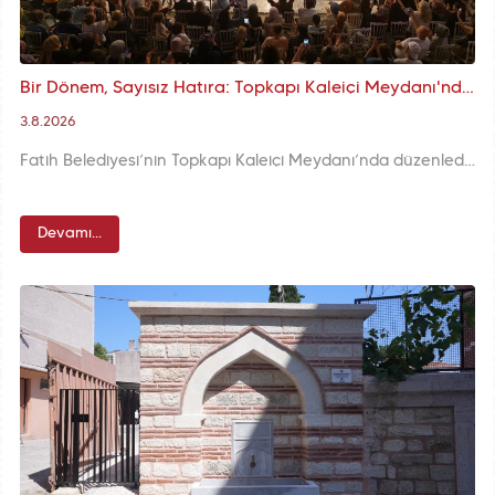
Bir Dönem, Sayısız Hatıra: Topkapı Kaleiçi Meydanı'nda Yoğun Katılımla Devam Eden Nostalji Günleri, Meydanı Dolduran Finalle Sona Erdi
3.8.2026
Fatih Belediyesi’nin Topkapı Kaleiçi Meydanı’nda düzenlediği Nostalji Günleri, günler boyunca yoğun ilgi gören programlarının ardından büyük finalle sona erdi. Geçmişin mahalle kültürünü bugüne taşıyan festival, ziyaretçilerine nostalji dolu bir final akşamı yaşattı.
Devamı...