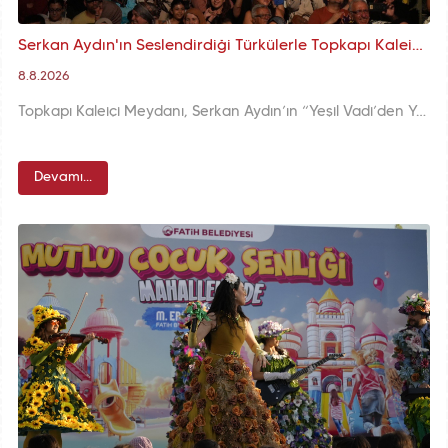
Serkan Aydın'ın Seslendirdiği Türkülerle Topkapı Kaleiçi Meydanı'nda Karadeniz Rüzgârı Esti
8.8.2026
Topkapı Kaleiçi Meydanı, Serkan Aydın’ın “Yeşil Vadi’den Yamaçlardan Türküler” konserine ev sahipliği yaptı. Karadeniz’in sevilen türkülerine vatandaşlarımız hep birlikte eşlik etti.
Devamı...