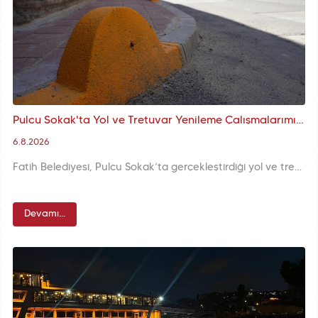
Pulcu Sokak'ta Yol ve Tretuvar Yenileme Çalışmalarımız Tamamlandı
6.8.2026
Fatih Belediyesi, Pulcu Sokak’ta gerçekleştirdiği yol ve tretuvar yenileme çalışmalarıyla yaya ve araç ulaşımını daha güvenli, konforlu ve düzenli hâle getirdi. Bölgenin mevcut dokusuyla uyumlu şekilde yürütülen çalışmalar, sokaktaki ulaşım kalitesini ve kullanım konforunu artırdı.
Devamı...