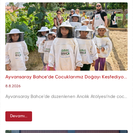
Ayvansaray Bahçe'de Çocuklarımız Doğayı Keşfediyor: “Arıcılık Atölyesi”
8.8.2026
Ayvansaray Bahçe'de düzenlenen Arıcılık Atölyesi'nde çocuklarımız arıcılığın inceliklerini öğrendi. Arı kovanlarını keşfeden çocuklar bal üretim sürecini gözlemledi ve arıların ekosistemdeki rolünü öğrendi.
Devamı...