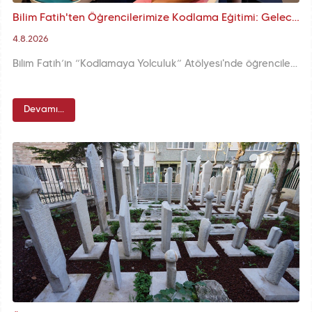
Bilim Fatih'ten Öğrencilerimize Kodlama Eğitimi: Geleceğin Teknolojisi İçin İlk Adım
4.8.2026
Bilim Fatih’in “Kodlamaya Yolculuk” Atölyesi'nde öğrenciler kodlama, yapay zekâ ve robot teknolojisi alanlarında temel beceriler kazanıyor.
Devamı...