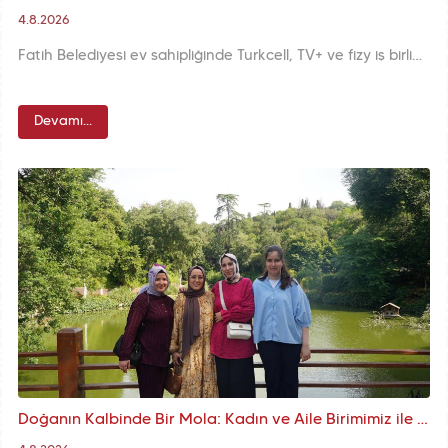
4.8.2026
Fatih Belediyesi ev sahipliğinde Turkcell, TV+ ve fizy iş birliğiyle düzenlenen Açık Hava Sinema Günleri, Yedikule Hisarı'nda izleyicileri tarihî atmosferle buluşturmaya devam ediyor. Yaz akşamları, sinema ve kültürün eşsiz birlikteliğiyle Hisar'da hayat buluyor.
Devamı...
Doğanın Kalbinde Bir Mola: Kadın ve Aile Birimimiz ile Yıldız Korusu'nda Buluşma