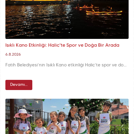
Işıklı Kano Etkinliği: Haliç'te Spor ve Doğa Bir Arada
6.8.2026
Fatih Belediyesi’nin Işıklı Kano etkinliği Haliç’te spor ve doğa severleri bir araya getiriyor. Bu etkinlikte katılımcılar şehrin doğal güzelliklerini keşfederken huzurlu bir ortamda keyifli anlar yaşıyor.
Devamı...