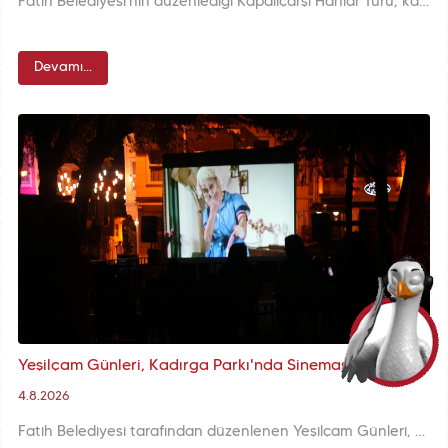
Fatih Belediyesi'nin düzenlediği Kapalıçarşı Hanlar Turu, katılımcılara rehber eşliğinde Kapalıçarşı'nın tarihî hanlarını ve dükkanlarını keşfetme fırsatı sunuyor.
Devamı...
Yeşilçam Günleri, Kadırga Parkı'nda Sinemaseverlerle Buluşmaya Devam Ediyor
4.8.2026
Fatih Belediyesi tarafından düzenlenen Yeşilçam Günleri, Kadırga Parkı’nda her akşam İstanbulluları Türk sinemasının unutulmaz filmleriyle buluşturmaya devam ediyor.