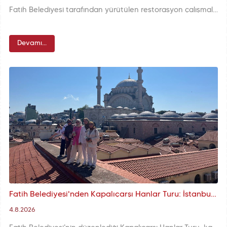
Fatih Belediyesi tarafından yürütülen restorasyon çalışmalarıyla Küçükayasofya Mahallesi'ndeki 16. yüzyıla ait Kanuni Sultan Süleyman Çeşmesi, özgün kimliği korunarak yeniden hayat buldu.
Devamı...
Fatih Belediyesi'nden Kapalıçarşı Hanlar Turu: İstanbul'un Saklı Köşelerinde Tarihî Yolculuk
4.8.2026