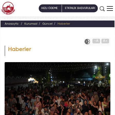
HIZLI ÖDEME
ETKİNLİK BAŞVURULARI
Anasayfa
Kurumsal
Güncel
Haberler
-A
A+
Haberler