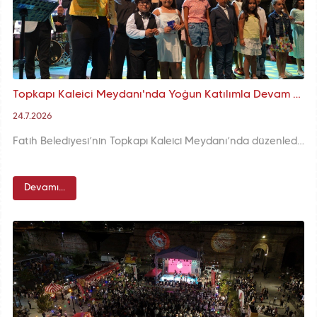
Topkapı Kaleiçi Meydanı'nda Yoğun Katılımla Devam Eden Nostalji Festivali'nde Müzik Yarışmasının Minik Yıldızları Büyük Alkış Topladı
24.7.2026
Fatih Belediyesi’nin Topkapı Kaleiçi Meydanı’nda düzenlediği Nostalji Festivali, altıncı gününde çocuklarımıza özel düzenlenen Şarkı Yarışması ile sahneyi minik yeteneklerin heyecanı ve alkışlarıyla buluşturdu.
Devamı...