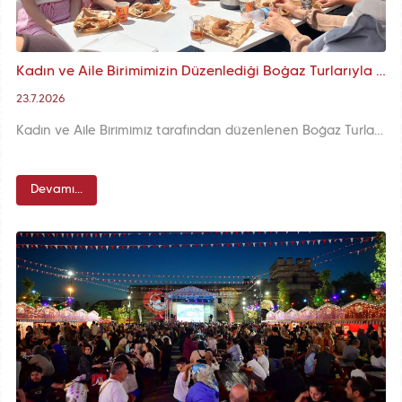
Kadın ve Aile Birimimizin Düzenlediği Boğaz Turlarıyla Boğaz'da Yazın Keyfi Yaşandı
23.7.2026
Kadın ve Aile Birimimiz tarafından düzenlenen Boğaz Turları, Fatihli kadınları İstanbul Boğazı’nda bir araya getirdi. Simit ve çay ikramı eşliğinde gerçekleştirilen etkinlikte katılımcılar, Boğaz’ın eşsiz manzarasında keyifli bir yaz günü geçirdi.
Devamı...