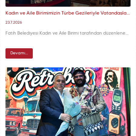
Kadın ve Aile Birimimizin Türbe Gezileriyle Vatandaşlarımız İstanbul'un Manevi Mirasını Keşfediyor
23.7.2026
Fatih Belediyesi Kadın ve Aile Birimi tarafından düzenlenen Türbe Gezileri, katılımcıları İstanbul’un asırlardır ziyaret edilen önemli manevi duraklarıyla buluşturarak tarihî ve kültürel mirası yakından tanıma imkânı sunuyor.
Devamı...