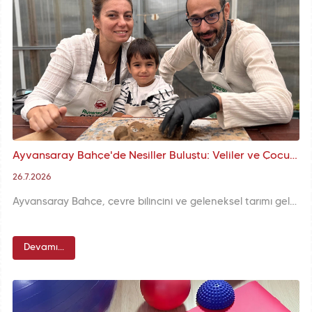
Ayvansaray Bahçe'de Nesiller Buluştu: Veliler ve Çocuklarımız Atalık Tohum Şenliği'nde Eğlenerek Öğrendi
26.7.2026
Ayvansaray Bahçe, çevre bilincini ve geleneksel tarımı gelecek nesillere aktarmak amacıyla anlamlı bir etkinliğe ev sahipliği yaptı. Veliler ve çocuklarımızın yoğun katılımıyla gerçekleştiği Atalık Tohum Şenliği, hem keyifli anlara sahne oldu hem de sürdürülebilir yaşam adına öğretici deneyimler sundu.
Devamı...