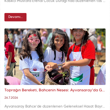
Kaşıkçı Mustafa Efendi Çocuk Durağı’nda düzenlenen taş mumluk boyama etkinliği; çocuklarımıza üretmenin mutluluğunu, sanatla öğrenmenin keyfini ve birlikte çalışmanın değerini bir arada sundu.
Devamı...
Toprağın Bereketi, Bahçenin Neşesi: Ayvansaray'da Geleneksel Hasat Bayramı
26.7.2026
Ayvansaray Bahçe’de düzenlenen Geleneksel Hasat Bayramı’nda çocuklarımız domates ve biber tarlalarında hasat yaptı, toprakla tanıştı; katılımcılar dalından koparılan ürünlerle üretimin ve paylaşımın sevincini yaşadı.