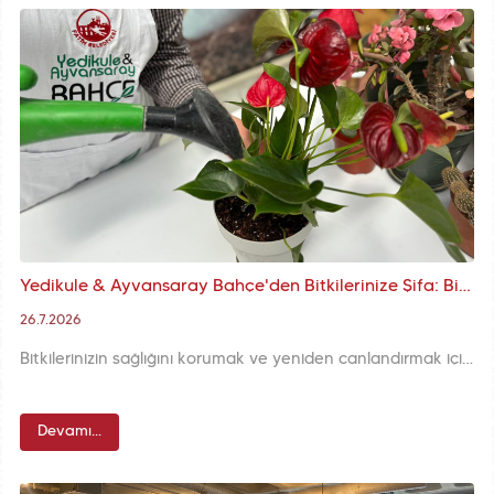
Yedikule & Ayvansaray Bahçe'den Bitkilerinize Şifa: Bitki Hastanesi'nde Profesyonel Bakım Devam Ediyor
26.7.2026
Bitkilerinizin sağlığını korumak ve yeniden canlandırmak için Yedikule & Ayvansaray Bahçe'de hizmet veren Bitki Hastanesi bitki sahiplerine randevusuz destek sunarak yeşilin korunmasına katkı sağlıyor.
Devamı...