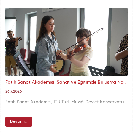
Fatih Sanat Akademisi: Sanat ve Eğitimde Buluşma Noktası
26.7.2026
Fatih Sanat Akademisi, İTÜ Türk Müziği Devlet Konservatuarı iş birliğiyle çocuklar, gençler ve yetişkinlere sanatı daha yakından tanıma fırsatı sunuyor. Hobi kursları, orkestra çalışmaları ve yaratıcı atölyelerle yeteneklerinizi keşfetmenize yardımcı oluyor.
Devamı...