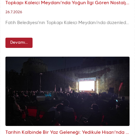
Topkapı Kaleiçi Meydanı'nda Yoğun İlgi Gören Nostalji Günleri, Bilgi Yarışmaları, Sokak Gösterileri ve Mine Geçili Konseriyle Devam Ediyor
26.7.2026
Fatih Belediyesi'nin Topkapı Kaleiçi Meydanı'nda düzenlediği Nostalji Günleri, yedinci gününde Kahoot bilgi yarışmaları, jonglör ve ateşbaz gösterileri, Mine Geçili'nin sahne performansı ve tematik deneyim alanlarıyla nostalji dolu anlara ev sahipliği yaptı.
Devamı...
Tarihin Kalbinde Bir Yaz Geleneği: Yedikule Hisarı'nda Akustik Akşamlar Devam Ediyor