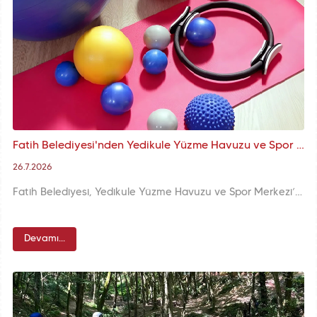
Fatih Belediyesi'nden Yedikule Yüzme Havuzu ve Spor Merkezi'nde Anne-Çocuk Pilates Etkinlikleri
26.7.2026
Fatih Belediyesi, Yedikule Yüzme Havuzu ve Spor Merkezi’nde düzenlediği anne-çocuk pilates etkinlikleriyle ailelere sağlıklı ve keyifli bir spor ortamı sunuyor.
Devamı...