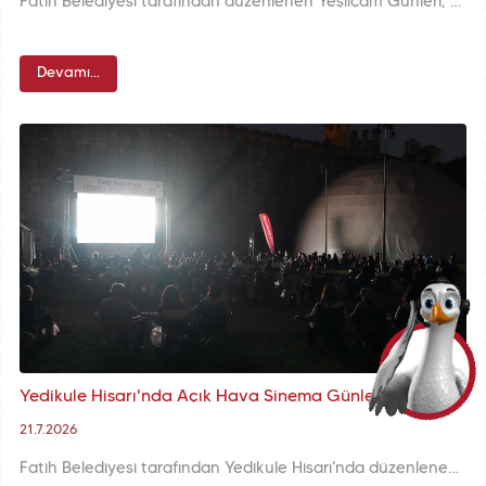
Fatih Belediyesi tarafından düzenlenen Yeşilçam Günleri, Topkapı Kaleiçi Meydanımızın ardından Büyük Saray Meydanı’nda sinemaseverleri açık hava sinemasının nostaljik atmosferinde buluşturmaya devam ediyor.
Devamı...
Yedikule Hisarı'nda Açık Hava Sinema Günleri Devam Ediyor
21.7.2026
Fatih Belediyesi tarafından Yedikule Hisarı'nda düzenlenen Açık Hava Sinema Günleri, tarihî atmosferde sinemaseverleri buluşturmaya devam ediyor.