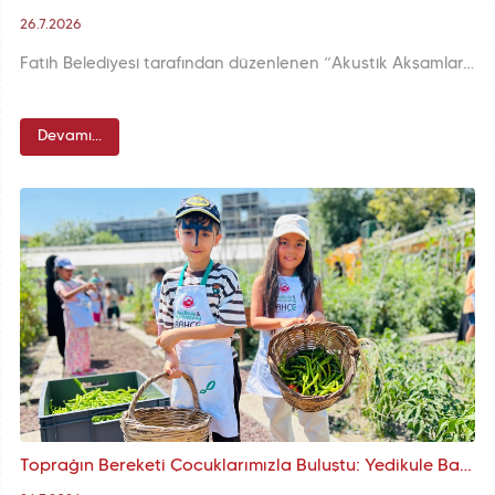
26.7.2026
Fatih Belediyesi tarafından düzenlenen “Akustik Akşamlar”, her cuma akşamı Yedikule Hisarı'nda müziği ve hikâyeleri bir araya getiriyor. İstanbul'un tarihî dokusunu taşıyan bu özel mekânda, akustik melodiler geçmişle bugünü buluşturuyor, dinleyenleri zamanın dışında bir ana taşıyor.
Devamı...
Toprağın Bereketi Çocuklarımızla Buluştu: Yedikule Bahçe'de 5. Geleneksel Hasat Bayramı