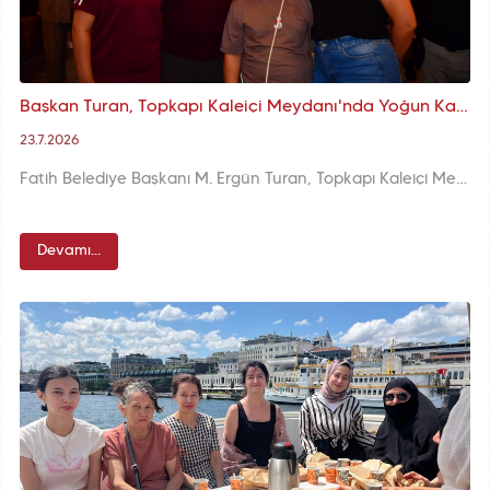
Başkan Turan, Topkapı Kaleiçi Meydanı'nda Yoğun Katılımla Devam Eden Nostalji Günleri'nde Hemşehrileriyle Buluştu
23.7.2026
Fatih Belediye Başkanı M. Ergün Turan, Topkapı Kaleiçi Meydanı'nda yoğun katılımla devam eden Nostalji Günleri'ni ziyaret ederek hemşehrileriyle bir araya geldi. Festival alanını gezen Başkan Turan, mahalle kültürünü yeniden yaşatan Nostalji Günleri'ne tüm İstanbulluları 26 Temmuz'a kadar davet etti.
Devamı...