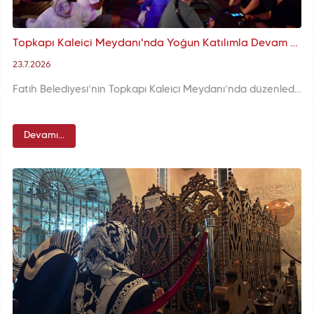
Topkapı Kaleiçi Meydanı'nda Yoğun Katılımla Devam Eden Nostalji Günleri'nin Beşinci Gününe Yeşilçam ve Unutulmayan Besteler Damga Vurdu
23.7.2026
Fatih Belediyesi’nin Topkapı Kaleiçi Meydanı’nda düzenlediği Nostalji Günleri, beşinci gününde de yoğun katılımla devam etti. Yeşilçam temalı bilgi yarışmaları, müzikal çocuk oyunu, “Unutulmayan Besteciler” konseri ve Halkla İlişkiler Ofisi’nin hazırladığı nostalji karakterleri, ziyaretçileri geçmişin mahalle kültürüyle buluşturdu.
Devamı...