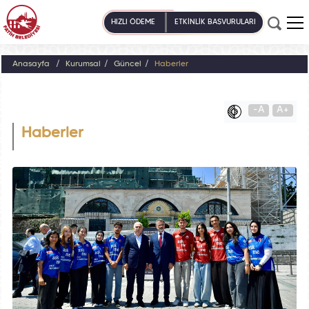
HIZLI ÖDEME
ETKİNLİK BAŞVURULARI
Anasayfa
Kurumsal
Güncel
Haberler
-A
A+
Haberler