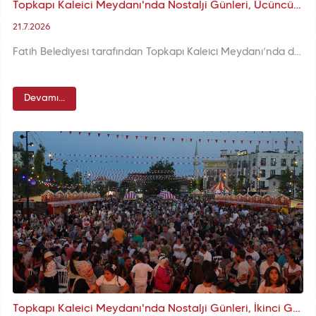
Topkapı Kaleiçi Meydanı'nda Nostalji Günleri, Üçüncü Gününde de Şehir Hatıralarını Yaşatmaya Devam Ediyor
21.7.2026
Fatih Belediyesi tarafından Topkapı Kaleiçi Meydanı’nda düzenlenen Nostalji Günleri, üçüncü gününde de yoğun katılımla devam etti. Nostalji dolu etkinlikler, Kahoot bilgi yarışmaları ve Retrobüs konseriyle Topkapı Kaleiçi Meydanı, her yaştan vatandaşımızın buluşma noktası oldu.
Devamı...
Topkapı Kaleiçi Meydanı'nda Nostalji Günleri, İkinci Gününde de Vatandaşlarımızın Yoğun Katılımıyla Devam Ediyor