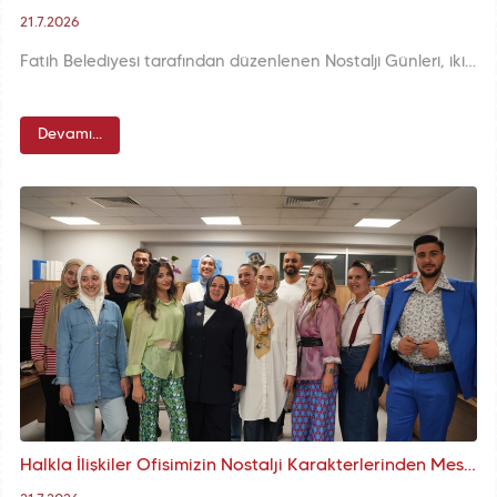
21.7.2026
Fatih Belediyesi tarafından düzenlenen Nostalji Günleri, ikinci gününde de yoğun katılımla devam etti. Vatandaşlarımız; nostaljik deneyim alanları, Yeşilçam ve 80’ler-90’lar temalı figüranlar ile Ezgi Gürbüz’ün “Anılar” konseri eşliğinde geçmişi yeniden yaşadı.
Devamı...
Halkla İlişkiler Ofisimizin Nostalji Karakterlerinden Mesai Arkadaşlarımıza Topkapı Kaleiçi Meydanımızdaki Nostalji Günleri'ne Davet