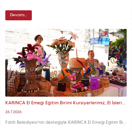
Devamı...
KARINCA El Emeği Eğitim Birimi Kursiyerlerimiz, El İşlerini Çarşamba Pazarı'nda Ziyaretçilerin Beğenisine Sunuyor
26.7.2026
Fatih Belediyesi’nin desteğiyle KARINCA El Emeği Eğitim Birimi kursiyerleri Çarşamba Pazarı’nda el emeği ürünlerini satışa sunarak hem deneyim kazanıyor hem de ekonomik kazanç elde ediyor.