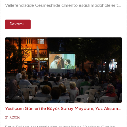
Veliefendizade Çeşmesi'nde çimento esaslı müdahaleler temizlendi ve özgün yapıya uygun onarımlar yapıldı. Kurna ve süslemeler ortaya çıkarıldı, eksik parçalar mermerden yenilendi. Çatı orijinal malzeme ile kaplandı ve kitabesindeki süslemeler restore edildi.
Devamı...
Yeşilçam Günleri ile Büyük Saray Meydanı, Yaz Akşamlarının Nostalji Dolu Açık Hava Sineması Buluşma Noktasına Dönüşüyor
21.7.2026