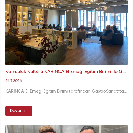
Komşuluk Kültürü KARINCA El Emeği Eğitim Birimi ile GastroSanat'ta Hayat Buluyor
26.7.2026
KARINCA El Emeği Eğitim Birimi tarafından GastroSanat’ta düzenlenen “Komşu Buluşmaları”, Fatihli kadınları bir araya getirerek İstanbul’un komşuluk geleneklerini ve etkili iletişim yöntemlerini yeniden canlandırıyor.
Devamı...