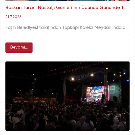
Başkan Turan, Nostalji Günleri'nin Üçüncü Gününde Topkapı Kaleiçi Meydanı'nda Vatandaşlarımızla Şehir Hatıralarını Paylaştı
21.7.2026
Fatih Belediyesi tarafından Topkapı Kaleiçi Meydanı'nda düzenlenen Nostalji Günleri, üçüncü gününde de yoğun ilgi ve katılımla devam etti. Etkinlik alanını ziyaret eden Fatih Belediye Başkanı M. Ergün Turan, vatandaşlarla bir araya gelerek geçmişin hatıralarını bugünün meydanında yaşatan festivale herkesi davet etti.
Devamı...