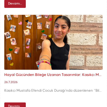
Devamı...
Hayal Gücünden Bileğe Uzanan Tasarımlar: Kaşıkçı Mustafa Efendi Çocuk Durağı'nda Bileklik Tasarımı Etkinliği
26.7.2026
Kaşıkçı Mustafa Efendi Çocuk Durağı’nda düzenlenen “Bileklik Tasarımı” etkinliğinde çocuklarımız hayal güçlerini kullanarak özgün tasarımlar ortaya koydu. Etkinlik, üretmenin, paylaşmanın ve el emeğinin değerini çocuklarımıza erken yaşta kazandırmayı amaçladı.
Devamı...