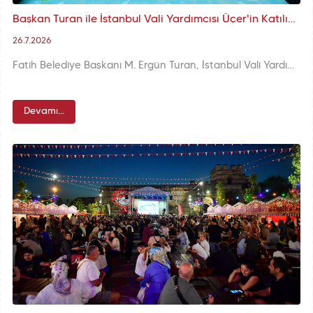
Başkan Turan ile İstanbul Vali Yardımcısı Üçer'in Katılımıyla Neslişah Sultan İlkokulu'nun Temeli Atıldı
26.7.2026
Fatih Belediye Başkanı M. Ergün Turan, İstanbul Vali Yardımcısı Dr. Süheyl Üçer, Fatih Kaymakamı Cafer Sarılı ve İstanbul Millî Eğitim Müdürü Murat Mücahit Yentür’ün katılımıyla temeli atılan Neslişah Sultan İlkokulu, Karagümrük Mahallesi’nin eğitim altyapısını güçlendirecek önemli bir yatırım olacak.
Devamı...