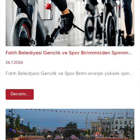
Fatih Belediyesi Gençlik ve Spor Birimimizden Spinning Antrenmanları
26.7.2026
Fatih Belediyesi Gençlik ve Spor Birimi enerjisi yüksek spinning antrenmanıyla sporseverleri bir araya getirdi. Müzik eşliğinde pedallar çevrildi, hareketin ve ritmin keyfi çıkarıldı.
Devamı...