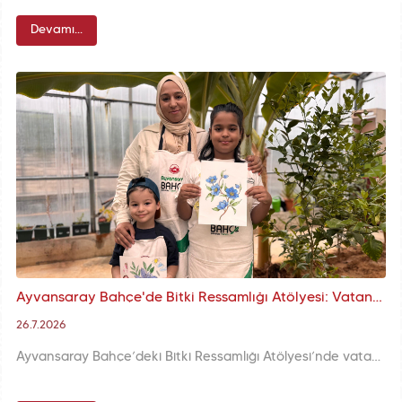
Devamı...
Ayvansaray Bahçe'de Bitki Ressamlığı Atölyesi: Vatandaşlarımız Doğayı Sanatla Buluşturuyor
26.7.2026
Ayvansaray Bahçe’deki Bitki Ressamlığı Atölyesi’nde vatandaşlar bahçedeki bitki ve çiçeklerden ilham alarak resim yapma şansı yakalıyor. Etkinlik doğayla sanatı buluşturarak katılımcılara keyifli bir deneyim sunuyor.