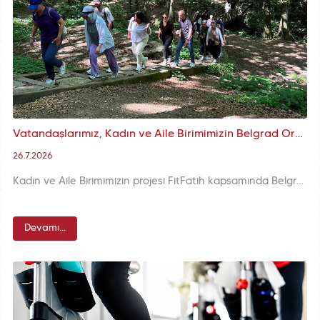
Vatandaşlarımız, Kadın ve Aile Birimimizin Belgrad Ormanı'ndaki Trekking Etkinliğiyle Doğayla Buluştu
26.7.2026
Kadın ve Aile Birimimizin projesi FitFatih kapsamında Belgrad Ormanı’nda düzenlenen “Sağlığının İzinden Yürü: Trekking” etkinliğinde katılımcılara sağlıklı yaşam önerileri sunuluyor, FitFatih kartları dağıtılıyor. Etkinlik sağlıklı yaşam bilincini artırmayı ve doğayla iç içe keyifli bir gün geçirmeyi hedefliyor.
Devamı...