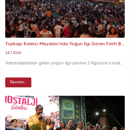
Topkapı Kaleiçi Meydanı'nda Yoğun İlgi Gören Fatih Belediyesi Nostalji Günleri, Vatandaşlarımızdan Gelen Yoğun Talep Üzerine 2 Ağustos'a Kadar Uzatıld
24.7.2026
Vatandaşlardan gelen yoğun ilgi üzerine 2 Ağustos’a kadar uzatılan Fatih Belediyesi Nostalji Günleri, Topkapı Kaleiçi Meydanı’nda mahalle kültürünü, Yeşilçam’ı ve geçmişin şehir hafızasını her akşam binlerce hatırayla yeniden yaşatmayı sürdürüyor.
Devamı...