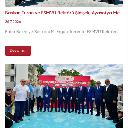
Başkan Turan ve FSMVÜ Rektörü Şimşek, Ayasofya Meydanı'nda Yerli ve Yabancı Turistler ile Gönüllü Turizm Elçilerimizle Buluştu
26.7.2026
Fatih Belediye Başkanı M. Ergün Turan ile FSMVÜ Rektörü Prof. Dr. Nevzat Şimşek, Ayasofya-i Kebir Cami-i Şerifi çevresinde ziyaretçilerle buluştu. Başkan Turan, Gönüllü Turizm Elçileri’nin Fatih’in tarihî mirasını tanıtmadaki önemine dikkat çekerek misafirlere keyifli bir ziyaret diledi.
Devamı...