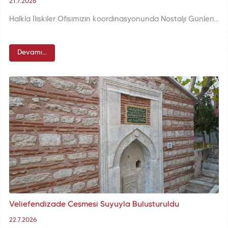
21.7.2026
Halkla İlişkiler Ofisimizin koordinasyonunda Nostalji Günleri için hazırlanan, 70’li, 80’li ve 90’lı yılların ruhunu yansıtan nostalji karakterleri, belediyemizin hizmet birimlerini ziyaret ederek mesai arkadaşlarımızı Nostalji Günleri’ne davet etti.
Devamı...
Veliefendizade Çeşmesi Suyuyla Buluşturuldu
22.7.2026