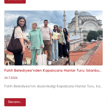
Fatih Belediyesi'nden Kapalıçarşı Hanlar Turu: İstanbul'un Saklı Köşelerinde Tarihî Yolculuk
26.7.2026
Fatih Belediyesi'nin düzenlediği Kapalıçarşı Hanlar Turu, katılımcılara rehber eşliğinde Kapalıçarşı'nın tarihî hanlarını ve dükkanlarını keşfetme fırsatı sunuyor.
Devamı...