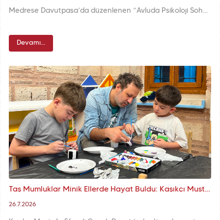
Medrese Davutpaşa’da düzenlenen “Avluda Psikoloji Sohbetleri: Gel, Konuşalım” programında Uzman Psikolog Kerem Gümüş, katılımcılarla duygu, ilişki ve yaşam deneyimleri üzerine interaktif bir grup sohbeti gerçekleştirdi.
Devamı...
Taş Mumluklar Minik Ellerde Hayat Buldu: Kaşıkçı Mustafa Efendi Çocuk Durağı'nda Sanatla Dolu Bir Gün
26.7.2026