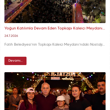
Yoğun Katılımla Devam Eden Topkapı Kaleiçi Meydanı'ndaki Nostalji Festivali'nde Altıncı Güne Unutulmayan Şarkılar ve Yeşilçam Damga Vurdu
24.7.2026
Fatih Belediyesi’nin Topkapı Kaleiçi Meydanı’ndaki Nostalji Günleri, altıncı gününde de yoğun katılımla devam etti. Bilgi yarışmaları, şarkı yarışması, mini konser ve Neşeli Günler film gösterimiyle meydan, nostalji dolu anlara sahne oldu.
Devamı...