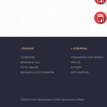
> BAŞKAN
> KURUMSAL
ÖZGEÇMİŞ
ORGANİZASYON ŞEMASI
BAŞKAN'A YAZ
MECLİS
FOTO GALERİ
İLETİŞİM
BAŞKAN'LA FOTOĞRAFIM
SİTE HARİTASI
©2026 Fatih Belediyesi |
KVKK Aydınlatma Metni