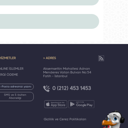
HİZMETLER
> ADRES
LINE İŞLEMLER
Akşemsettin Mahallesi Adnan
Menderes Vatan Bulvarı No:54
ERGİ ÖDEME
Fatih - İstanbul
0 (212) 453 1453
SMS ve E-bülten
Aboneliği
Gizlilik ve Çerez Politikaları