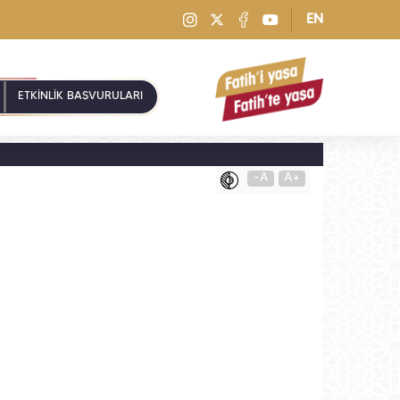
EN
ETKİNLİK BAŞVURULARI
-A
A+