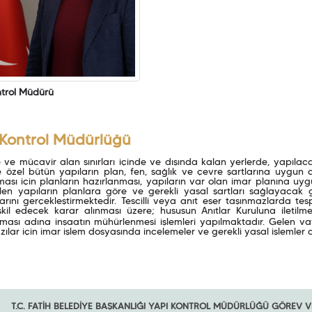
ntrol Müdürü
 Kontrol Müdürlüğü
 ve mücavir alan sınırları içinde ve dışında kalan yerlerde, yapıla
 özel bütün yapıların plan, fen, sağlık ve çevre şartlarına uygun o
ası için planların hazırlanması, yapıların var olan imar planına uyg
len yapıların planlara göre ve gerekli yasal şartları sağlayacak g
arını gerçekleştirmektedir. Tescilli veya anıt eser taşınmazlarda tesp
şkil edecek karar alınması üzere; hususun Anıtlar Kuruluna iletilm
ması adına inşaatın mühürlenmesi işlemleri yapılmaktadır. Gelen va
zılar için imar işlem dosyasında incelemeler ve gerekli yasal işlemle
T.C. FATİH BELEDİYE BAŞKANLIĞI YAPI KONTROL MÜDÜRLÜĞÜ GÖREV 