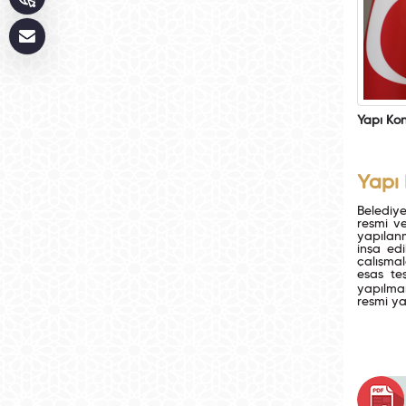
Yapı Ko
Yapı
Belediye
resmi ve
yapılanm
inşa edi
çalışmal
esas te
yapılma
resmi ya