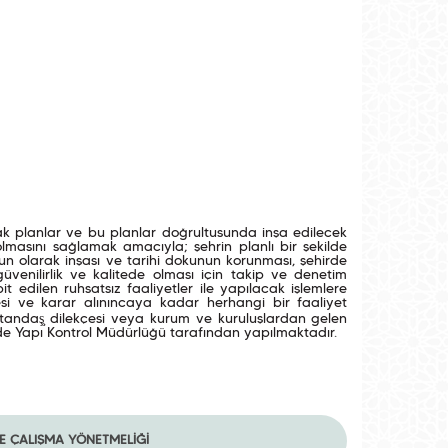
cak planlar ve bu planlar doğrultusunda inşa edilecek
lmasını sağlamak amacıyla; şehrin planlı bir şekilde
un olarak inşası ve tarihi dokunun korunması, şehirde
üvenilirlik ve kalitede olması için takip ve denetim
it edilen ruhsatsız faaliyetler ile yapılacak işlemlere
esi ve karar alınıncaya kadar herhangi bir faaliyet
tandaş̧ dilekçesi veya kurum ve kuruluşlardan gelen
r de Yapı Kontrol Müdürlüğü tarafından yapılmaktadır
.
VE ÇALIŞMA YÖNETMELİĞİ