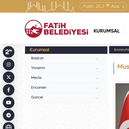
Fatih:
25.3
Açık
KURUMSAL
Kurumsal
Anasayf
Başkan
Mus
Yönetim
Meclis
Encümen
Güncel