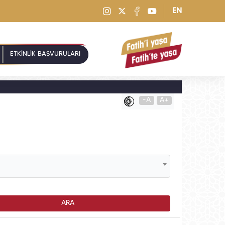
EN
ETKİNLİK BAŞVURULARI
-A
A+