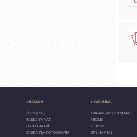
> BAŞKAN
> KURUMSAL
ÖZGEÇMİŞ
ORGANİZASYON ŞEMASI
BAŞKAN'A YAZ
MECLİS
FOTO GALERİ
İLETİŞİM
BAŞKAN'LA FOTOĞRAFIM
SİTE HARİTASI