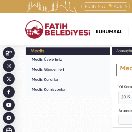
Fatih:
25.3
Açık
KURUMSAL
Meclis
Anasayf
Meclis Üyelerimiz
Mecl
Meclis Gündemleri
Meclis Kararları
Yıl Seçin
Meclis Komisyonları
2019
Aramak 