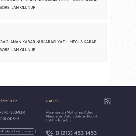
 GÖRE İLAN OLUNUR.
A BAĞLANAN KARAR NUMARASI YAZILI MECLİS KARAR
 GÖRE İLAN OLUNUR.
HİZMETLER
> ADRES
LINE İŞLEMLER
Akşemsettin Mahallesi Adnan
Menderes Vatan Bulvarı No:54
ERGİ ÖDEME
Fatih - İstanbul
0 (212) 453 1453