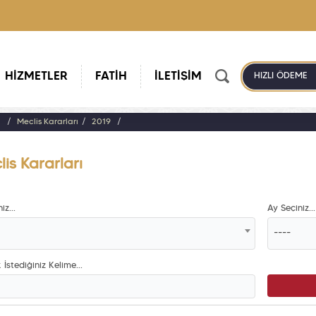
HİZMETLER
FATİH
İLETİŞİM
HIZLI ÖDEME
a
Meclis Kararları
2019
is Kararları
iz...
Ay Seçiniz...
----
İstediğiniz Kelime...