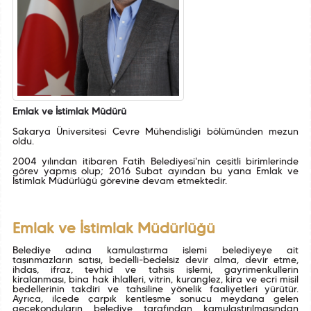
Emlak ve İstimlak Müdürü
Sakarya Üniversitesi Çevre Mühendisliği bölümünden mezun
oldu.
2004 yılından itibaren Fatih Belediyesi'nin çeşitli birimlerinde
görev yapmış olup; 2016 Şubat ayından bu yana Emlak ve
İstimlak Müdürlüğü görevine devam etmektedir.
Emlak ve İstimlak Müdürlüğü
Belediye adına kamulaştırma işlemi belediyeye ait
taşınmazların satışı, bedelli-bedelsiz devir alma, devir etme,
ihdas, ifraz, tevhid ve tahsis işlemi, gayrimenkullerin
kiralanması, bina hak ihlalleri, vitrin, kuranglez, kira ve ecri misil
bedellerinin takdiri ve tahsiline yönelik faaliyetleri yürütür.
Ayrıca, ilçede çarpık kentleşme sonucu meydana gelen
gecekonduların belediye tarafından kamulaştırılmasından