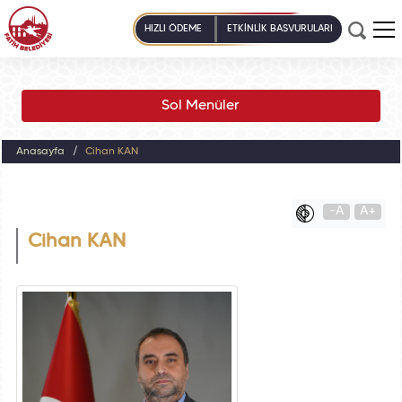
HIZLI ÖDEME
ETKİNLİK BAŞVURULARI
Sol Menüler
Anasayfa
Cihan KAN
-A
A+
Cihan KAN