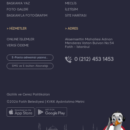
BAŞKAN'A YAZ
MECLİS
FOTO GALERİ
İLETİŞİM
BAŞKAN'LA FOTOĞRAFIM
SİTE HARİTASI
> HİZMETLER
> ADRES
ONLINE İŞLEMLER
Akşemsettin Mahallesi Adnan
Menderes Vatan Bulvarı No:54
VERGİ ÖDEME
Fatih - İstanbul
0 (212) 453 1453
SMS ve E-bülten Aboneliği
Gizlilik ve Çerez Politikaları
©2026 Fatih Belediyesi |
KVKK Aydınlatma Metni