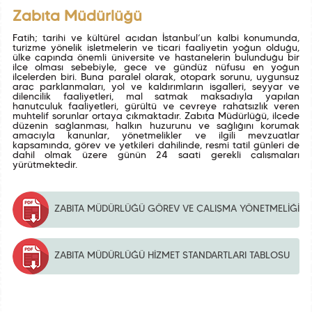
Zabıta Müdürlüğü
Fatih; tarihi ve kültürel açıdan İstanbul’un kalbi konumunda,
turizme yönelik işletmelerin ve ticari faaliyetin yoğun olduğu,
ülke çapında önemli üniversite ve hastanelerin bulunduğu bir
ilçe olması sebebiyle, gece ve gündüz nüfusu en yoğun
ilçelerden biri. Buna paralel olarak, otopark sorunu, uygunsuz
araç parklanmaları, yol ve kaldırımların işgalleri, seyyar ve
dilencilik faaliyetleri, mal satmak maksadıyla yapılan
hanutçuluk faaliyetleri, gürültü ve çevreye rahatsızlık veren
muhtelif sorunlar ortaya çıkmaktadır. Zabıta Müdürlüğü, ilçede
düzenin sağlanması, halkın huzurunu ve sağlığını korumak
amacıyla kanunlar, yönetmelikler ve ilgili mevzuatlar
kapsamında, görev ve yetkileri dahilinde, resmi tatil günleri de
dahil olmak üzere günün 24 saati gerekli çalışmaları
yürütmektedir.
ZABITA MÜDÜRLÜĞÜ GÖREV VE ÇALIŞMA YÖNETMELİĞİ
ZABITA MÜDÜRLÜĞÜ HİZMET STANDARTLARI TABLOSU