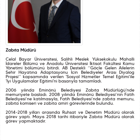
Zabıta Müdürü
Celal Bayar Üniversitesi, Salihli Meslek Yüksekokulu Mahalli
İdareler Bölümü ve Anadolu Üniversitesi İktisat Fakültesi Kamu
Yönetimi bölümünü bitirdi. AB Destekli ‘‘Göçle Gelen Ailelerin
Şehir Hayatına Adaptasyonu İçin Belediyeler Arası Diyalog
Projesi’’ kapsamında verilen 'Sosyal Hizmetler Temel Eğitimi'ile
'İyi Uygulamalar Eğitimi'ni başarıyla tamamladı.
2006 yılında Eminönü Belediyesi Zabıta Müdürlüğü'nde
memuriyete başladı. 2008 yılında Eminönü Belediyesi’nin Fatih
Belediyesi’ne katılmasıyla, Fatih Belediyesi’nde zabıta memuru,
zabıta komiseri ve zabıta amiri görevlerinde bulundu.
2014-2018 yılları arasında Ruhsat ve Denetim Müdürü olarak
görev yaptı. Mayıs 2018 tarihi itibariyle Zabıta Müdürü olarak
görev yapmaktadır.