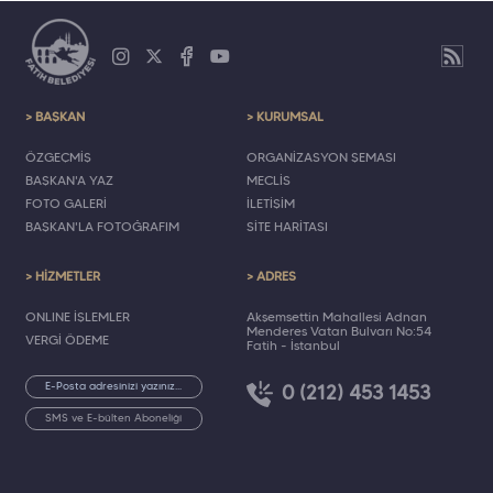
> BAŞKAN
> KURUMSAL
ÖZGEÇMİŞ
ORGANİZASYON ŞEMASI
BAŞKAN'A YAZ
MECLİS
FOTO GALERİ
İLETİŞİM
BAŞKAN'LA FOTOĞRAFIM
SİTE HARİTASI
> HİZMETLER
> ADRES
ONLINE İŞLEMLER
Akşemsettin Mahallesi Adnan
Menderes Vatan Bulvarı No:54
VERGİ ÖDEME
Fatih - İstanbul
0 (212) 453 1453
SMS ve E-bülten Aboneliği