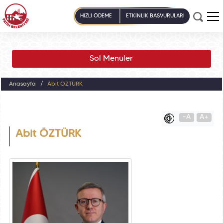
HIZLI ÖDEME
ETKİNLİK BAŞVURULARI
Sol Menüler
Anasayfa
Abit ÖZTÜRK
-A
A+
Abit ÖZTÜRK