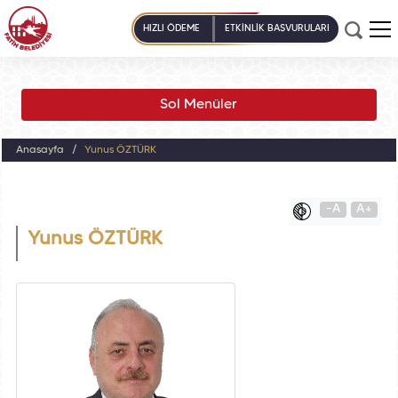
HIZLI ÖDEME
ETKİNLİK BAŞVURULARI
Sol Menüler
Anasayfa
Yunus ÖZTÜRK
-A
A+
Yunus ÖZTÜRK