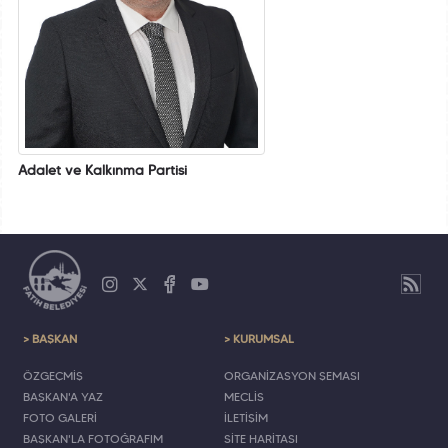
Adalet ve Kalkınma Partisi
> BAŞKAN
> KURUMSAL
ÖZGEÇMİŞ
ORGANİZASYON ŞEMASI
BAŞKAN'A YAZ
MECLİS
FOTO GALERİ
İLETİŞİM
BAŞKAN'LA FOTOĞRAFIM
SİTE HARİTASI