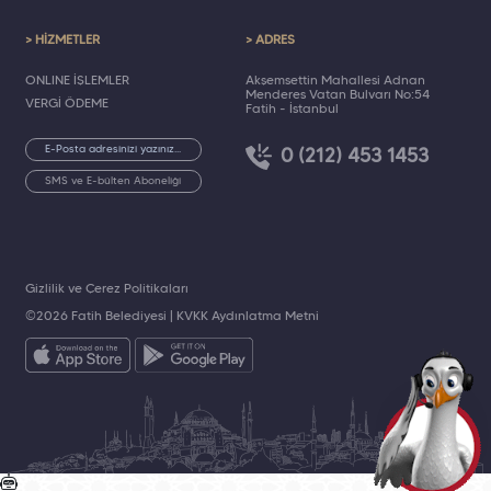
> HİZMETLER
> ADRES
ONLINE İŞLEMLER
Akşemsettin Mahallesi Adnan
Menderes Vatan Bulvarı No:54
VERGİ ÖDEME
Fatih - İstanbul
0 (212) 453 1453
SMS ve E-bülten Aboneliği
Gizlilik ve Çerez Politikaları
©2026 Fatih Belediyesi |
KVKK Aydınlatma Metni