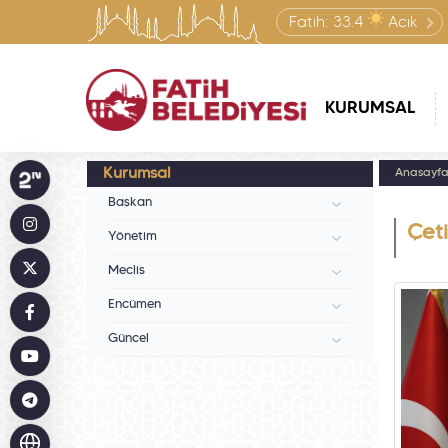
Fatih:
33.4
Açık
KURUMSAL
Kurumsal
Anasayf
Başkan
Çet
Yönetim
Meclis
Encümen
Güncel