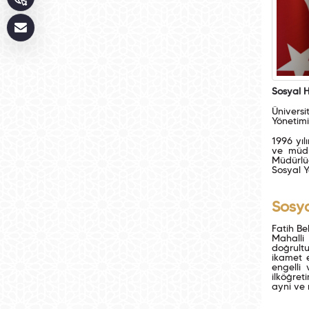
Sosyal 
Üniversi
Yönetimi
1996 yıl
ve müdü
Müdürlüğ
Sosyal Y
Sosy
Fatih Be
Mahalli
doğrultu
ikamet 
engelli
ilköğret
ayni ve 