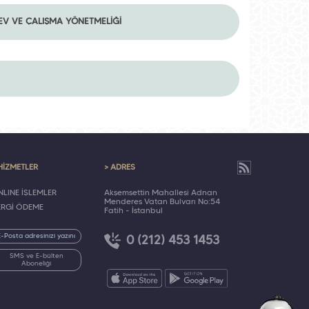
EV VE ÇALIŞMA YÖNETMELİĞİ
HİZMETLER
> ADRES
LINE İŞLEMLER
Akşemsettin Mahallesi Adnan
Menderes Vatan Bulvarı No:54
ERGİ ÖDEME
Fatih - İstanbul
0 (212) 453 1453
SMS ve E-bülten
Aboneliği