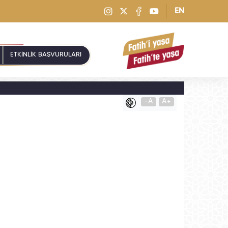
EN
ETKİNLİK BAŞVURULARI
-A
A+