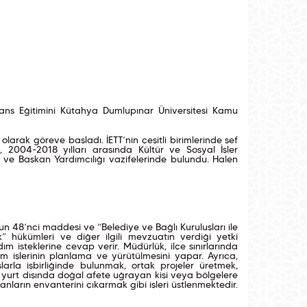
Lisans Eğitimini Kütahya Dumlupınar Üniversitesi Kamu
arak göreve başladı. İETT’nin çeşitli birimlerinde şef
, 2004-2018 yılları arasında Kültür ve Sosyal İşler
 ve Başkan Yardımcılığı vazifelerinde bulundu. Halen
un 48’nci maddesi ve “Belediye ve Bağlı Kuruluşları ile
k” hükümleri ve diğer ilgili mevzuatın verdiği yetki
m isteklerine cevap verir. Müdürlük, ilçe sınırlarında
işlerinin planlama ve yürütülmesini yapar. Ayrıca,
arla işbirliğinde bulunmak, ortak projeler üretmek,
 yurt dışında doğal afete uğrayan kişi veya bölgelere
ların envanterini çıkarmak gibi işleri üstlenmektedir.