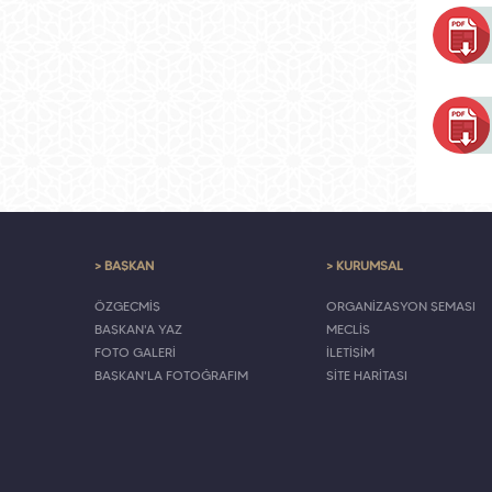
> BAŞKAN
> KURUMSAL
ÖZGEÇMİŞ
ORGANİZASYON ŞEMASI
BAŞKAN'A YAZ
MECLİS
FOTO GALERİ
İLETİŞİM
BAŞKAN'LA FOTOĞRAFIM
SİTE HARİTASI