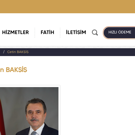
HİZMETLER
FATİH
İLETİŞİM
HIZLI ÖDEME
a
Çetin BAKŞİŞ
in BAKŞİŞ